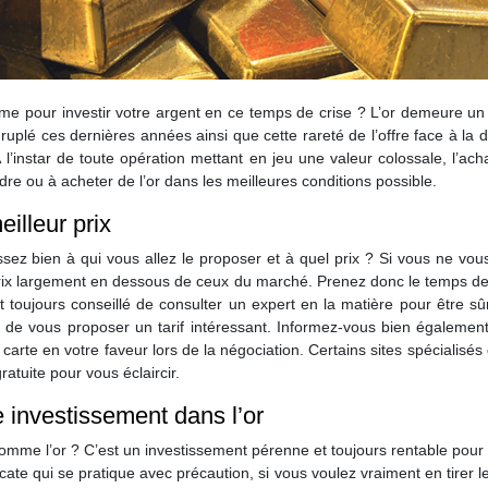
 pour investir votre argent en ce temps de crise ? L’or demeure un actif
uplé ces dernières années ainsi que cette rareté de l’offre face à la
l’instar de toute opération mettant en jeu une valeur colossale, l’ach
re ou à acheter de l’or dans les meilleures conditions possible.
illeur prix
ssez bien à qui vous allez le proposer et à quel prix ? Si vous ne vous
prix largement en dessous de ceux du marché. Prenez donc le temps de 
t toujours conseillé de consulter un expert en la matière pour être s
n de vous proposer un tarif intéressant. Informez-vous bien également 
a carte en votre faveur lors de la négociation. Certains sites spécialisés
atuite pour vous éclaircir.
e investissement dans l’or
me l’or ? C’est un investissement pérenne et toujours rentable pour sécu
cate qui se pratique avec précaution, si vous voulez vraiment en tirer 