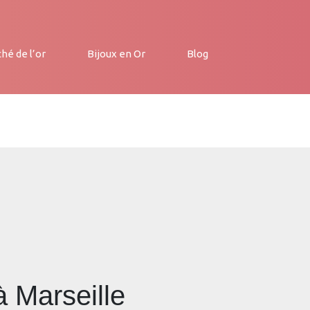
hé de l’or
Bijoux en Or
Blog
à Marseille