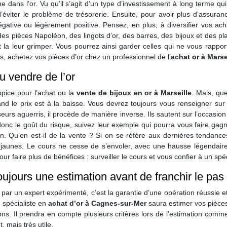
ne dans l’or. Vu qu’il s’agit d’un type d’investissement à long terme 
d’éviter le problème de trésorerie. Ensuite, pour avoir plus d’assuran
gative ou légèrement positive. Pensez, en plus, à diversifier vos ac
des pièces Napoléon, des lingots d’or, des barres, des bijoux et des pl
 la leur grimper. Vous pourrez ainsi garder celles qui ne vous rappo
s, achetez vos pièces d’or chez un professionnel de l’
achat or à Marse
 vendre de l’or
opice pour l’achat ou la
vente de bijoux en or à Marseille
. Mais, qu
d le prix est à la baisse. Vous devrez toujours vous renseigner sur l
seurs aguerris, il procède de manière inverse. Ils sautent sur l’occasi
nc le goût du risque, suivez leur exemple qui pourra vous faire gagn
. Qu’en est-il de la vente ? Si on se réfère aux dernières tendances
jaunes. Le cours ne cesse de s’envoler, avec une hausse légendai
ur faire plus de bénéfices : surveiller le cours et vous confier à un spé
toujours une estimation avant de franchir le pas
 par un expert expérimenté, c’est la garantie d’une opération réussie e
n spécialiste en
achat d’or à Cagnes-sur-Mer
saura estimer vos pièces 
ions. Il prendra en compte plusieurs critères lors de l’estimation comm
 mais très utile.