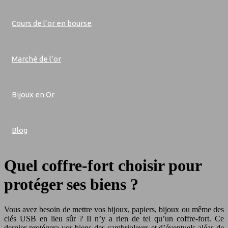
Cours de l’or en bourse
Marché de l’or
Bijoux en Or
Blog
Quel coffre-fort choisir pour
protéger ses biens ?
Vous avez besoin de mettre vos bijoux, papiers, bijoux ou même des
clés USB en lieu sûr ? Il n’y a rien de tel qu’un coffre-fort. Ce
dernier protégera vos biens des cambrioleurs et d’éventuels aléas de